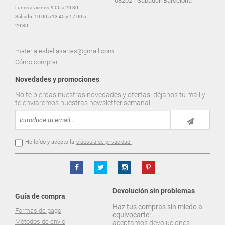
08202 - Sabadell Barcelona
Lunes a viernes: 9:00 a 20:30
Sábado: 10:00 a 13:45 y 17:00 a
20:30
materialesbellasartes@gmail.com
Cómo comprar
Novedades y promociones
No te pierdas nuestras novedades y ofertas, déjanos tu mail y
te enviaremos nuestras newsletter semanal.
He leído y acepto la
cláusula de privacidad.
Devolución sin problemas
Guía de compra
Haz tus compras sin miedo a
Formas de pago
equivocarte:
Métodos de envío
aceptamos devoluciones