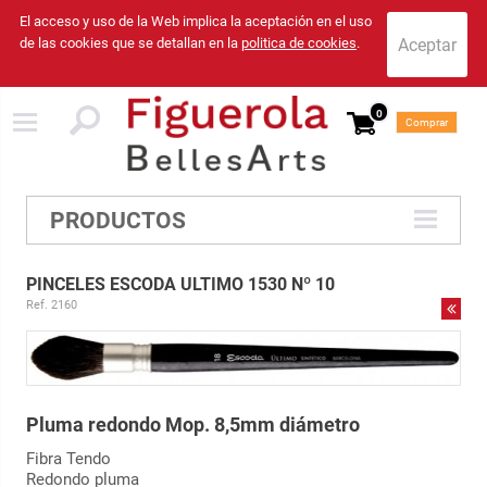
El acceso y uso de la Web implica la aceptación en el uso
de las cookies que se detallan en la
politica de cookies
.
0
Comprar
PRODUCTOS
PINCELES ESCODA ULTIMO 1530 Nº 10
Ref. 2160
Pluma redondo Mop. 8,5mm diámetro
Fibra Tendo
Redondo pluma