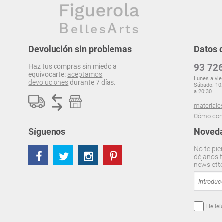
Devolución sin problemas
Datos 
93 726
Haz tus compras sin miedo a
equivocarte:
aceptamos
Lunes a vie
devoluciones
durante 7 días.
Sábado: 10:
a 20:30
materiale
Cómo com
Síguenos
Noveda
No te pie
déjanos t
newslett
He leí