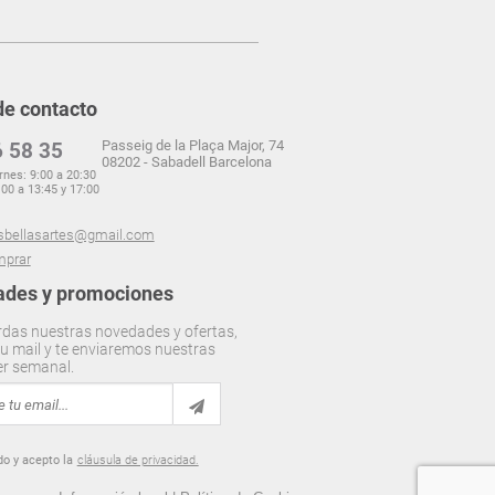
de contacto
Passeig de la Plaça Major, 74
 58 35
08202 - Sabadell Barcelona
rnes: 9:00 a 20:30
00 a 13:45 y 17:00
sbellasartes@gmail.com
prar
des y promociones
rdas nuestras novedades y ofertas,
u mail y te enviaremos nuestras
er semanal.
do y acepto la
cláusula de privacidad.