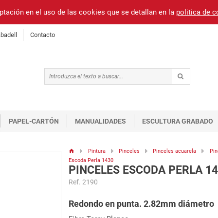
ptación en el uso de las cookies que se detallan en la
politica de 
badell
Contacto
PAPEL-CARTÓN
MANUALIDADES
ESCULTURA GRABADO
Pintura
Pinceles
Pinceles acuarela
Pin
Escoda Perla 1430
PINCELES ESCODA PERLA 14
Ref. 2190
Redondo en punta. 2.82mm diámetro