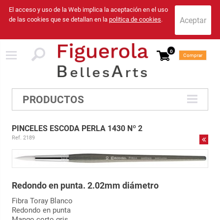
El acceso y uso de la Web implica la aceptación en el uso
de las cookies que se detallan en la
politica de cookies
.
0
Comprar
PRODUCTOS
PINCELES ESCODA PERLA 1430 Nº 2
Ref. 2189
Redondo en punta. 2.02mm diámetro
Fibra Toray Blanco
Redondo en punta
Mango corto gris