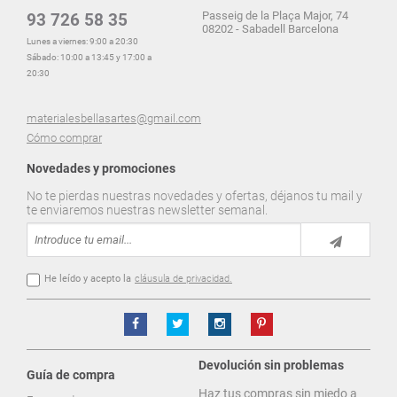
Passeig de la Plaça Major, 74
93 726 58 35
08202 - Sabadell Barcelona
Lunes a viernes: 9:00 a 20:30
Sábado: 10:00 a 13:45 y 17:00 a
20:30
materialesbellasartes@gmail.com
Cómo comprar
Novedades y promociones
No te pierdas nuestras novedades y ofertas, déjanos tu mail y
te enviaremos nuestras newsletter semanal.
He leído y acepto la
cláusula de privacidad.
Devolución sin problemas
Guía de compra
Haz tus compras sin miedo a