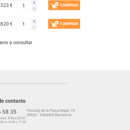
3.
23 €
COMPRAR
8.
20 €
COMPRAR
ecio a consultar
de contacto
Passeig de la Plaça Major, 74
 58 35
08202 - Sabadell Barcelona
rnes: 9:00 a 20:30
00 a 13:45 y 17:00