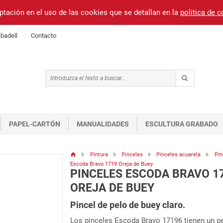
ptación en el uso de las cookies que se detallan en la
politica de 
badell
Contacto
PAPEL-CARTÓN
MANUALIDADES
ESCULTURA GRABADO
Pintura
Pinceles
Pinceles acuarela
Pin
Escoda Bravo 1719 Oreja de Buey
PINCELES ESCODA BRAVO 1
OREJA DE BUEY
Pincel de pelo de buey claro.
Los pinceles Escoda Bravo 17196 tienen un pel