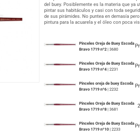
del buey. Posiblemente es la materia que ya ut
pintar sus habitáculos y casi con toda segurid
de sus pirámides. No puntea en demasía pero
pintura para la acuarela y el óleo con poca vi
Pinceles Oreja de Buey Escoda
Pr
Bravo 1719 nº2
| 3680
Pinceles Oreja de Buey Escoda
Pr
Bravo 1719 nº4
| 2231
Pinceles oreja de buey Escoda
Pr
Bravo 1719 nº6
| 2232
Pinceles Oreja de Buey Escoda
2
Bravo 1719 nº8
| 3681
Pinceles Oreja de Buey Escoda
Pr
Bravo 1719 nº10
| 2233