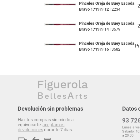
Pinceles Oreja de Buey Escoda
2
Bravo 1719 nº12
| 2234
Pinceles Oreja de Buey Escoda
2
Bravo 1719 nº14
| 3679
Pinceles Oreja de Buey Escoda
Pr
Bravo 1719 nº16
| 3682
Devolución sin problemas
Datos 
93 726
Haz tus compras sin miedo a
equivocarte:
aceptamos
Lunes a vie
devoluciones
durante 7 días.
Sábado: 10:
a 20:30