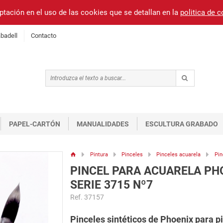
ptación en el uso de las cookies que se detallan en la
politica de 
badell
Contacto
PAPEL-CARTÓN
MANUALIDADES
ESCULTURA GRABADO
Pintura
Pinceles
Pinceles acuarela
Pin
PINCEL PARA ACUARELA PH
SERIE 3715 Nº7
Ref. 37157
Pinceles sintéticos de Phoenix para pi