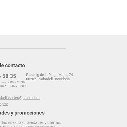
de contacto
Passeig de la Plaça Major, 74
 58 35
08202 - Sabadell Barcelona
rnes: 9:00 a 20:30
00 a 13:45 y 17:00
sbellasartes@gmail.com
prar
des y promociones
rdas nuestras novedades y ofertas,
u mail y te enviaremos nuestras