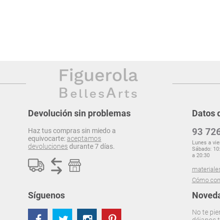
Devolución sin problemas
Datos 
93 726
Haz tus compras sin miedo a
equivocarte:
aceptamos
Lunes a vie
devoluciones
durante 7 días.
Sábado: 10:
a 20:30
materiale
Cómo com
Síguenos
Noveda
No te pie
déjanos t