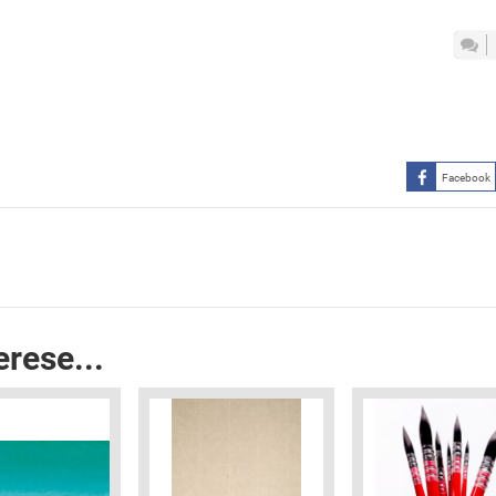
Facebook
erese...