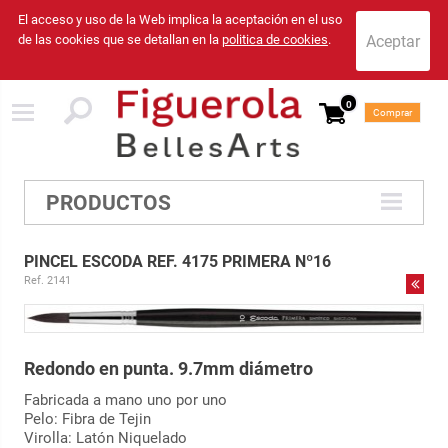
El acceso y uso de la Web implica la aceptación en el uso
de las cookies que se detallan en la
politica de cookies
.
0
Comprar
PRODUCTOS
PINCEL ESCODA REF. 4175 PRIMERA Nº16
Ref. 2141
Redondo en punta. 9.7mm diámetro
Fabricada a mano uno por uno
Pelo: Fibra de Tejin
Virolla: Latón Niquelado