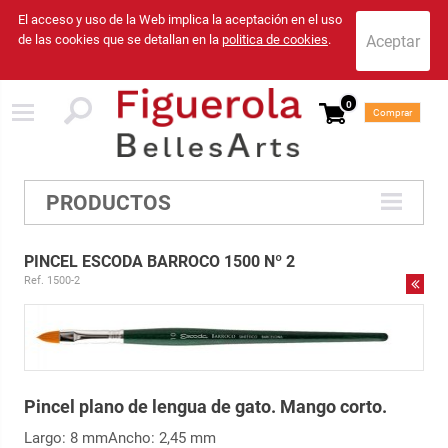
El acceso y uso de la Web implica la aceptación en el uso
de las cookies que se detallan en la
politica de cookies
.
0
Comprar
PRODUCTOS
PINCEL ESCODA BARROCO 1500 Nº 2
Ref. 1500-2
Pincel plano de lengua de gato. Mango corto.
Largo: 8 mm
Ancho: 2,45 mm