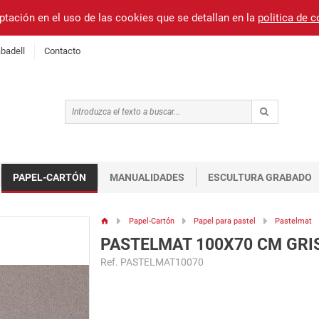
ptación en el uso de las cookies que se detallan en la
politica de 
badell
Contacto
PAPEL-CARTÓN
MANUALIDADES
ESCULTURA GRABADO
Papel-Cartón
Papel para pastel
Pastelmat
PASTELMAT 100X70 CM GRI
Ref. PASTELMAT10070