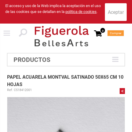
El acceso y uso de la Web implica la aceptación en el uso
de las cookies que se detallan en la
politica de cookies
.
0
Comprar
PRODUCTOS
PAPEL ACUARELA MONTVAL SATINADO 50X65 CM 10
HOJAS
Ref. C518412001