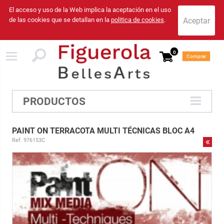
El acceso y uso de la Web implica la aceptación en el uso
de las cookies que se detallan en la
politica de cookies
.
0
Comprar
PRODUCTOS
PAINT ON TERRACOTA MULTI TÉCNICAS BLOC A4
Ref. 976153C