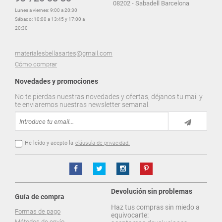
08202 - Sabadell Barcelona
Lunes a viernes: 9:00 a 20:30
Sábado: 10:00 a 13:45 y 17:00 a
20:30
materialesbellasartes@gmail.com
Cómo comprar
Novedades y promociones
No te pierdas nuestras novedades y ofertas, déjanos tu mail y
te enviaremos nuestras newsletter semanal.
He leído y acepto la
cláusula de privacidad.
Devolución sin problemas
Guía de compra
Haz tus compras sin miedo a
Formas de pago
equivocarte:
Métodos de envío