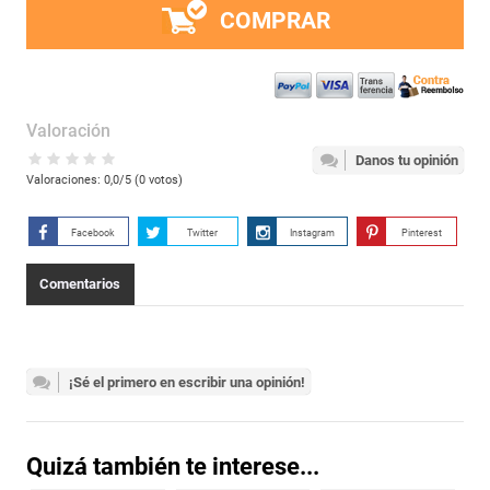
COMPRAR
Valoración
Danos tu opinión
Valoraciones:
0,0
/5 (
0
votos)
Facebook
Twitter
Instagram
Pinterest
Comentarios
¡Sé el primero en escribir una opinión!
Quizá también te interese...