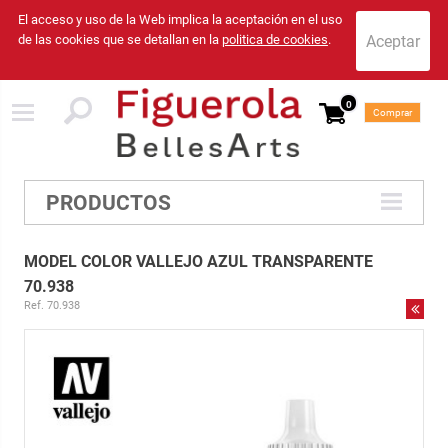
El acceso y uso de la Web implica la aceptación en el uso
de las cookies que se detallan en la
politica de cookies
.
0
Comprar
PRODUCTOS
MODEL COLOR VALLEJO AZUL TRANSPARENTE
70.938
Ref. 70.938