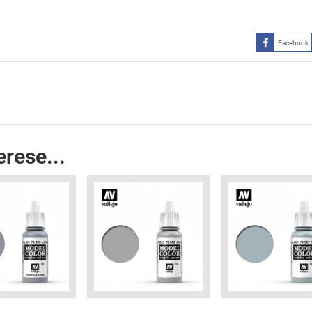
Facebook
erese...