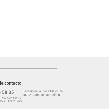
de contacto
Passeig de la Plaça Major, 74
 58 35
08202 - Sabadell Barcelona
rnes: 9:00 a 20:30
00 a 13:45 y 17:00