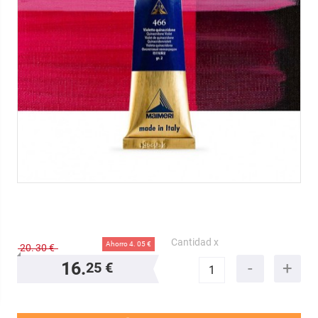
Cantidad x
Ahorro 4.
05 €
20.
30 €
16.
25 €