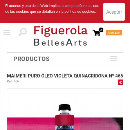
El acceso y uso de la Web implica la aceptación en el uso
de las cookies que se detallan en la
politica de cookies
.
0
Comprar
PRODUCTOS
MAIMERI PURO ÓLEO VIOLETA QUINACRIDONA Nº 466
Ref. 466