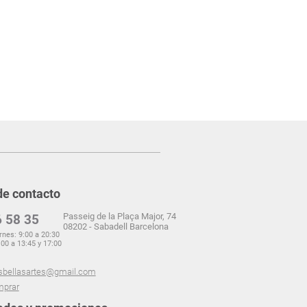
de contacto
Passeig de la Plaça Major, 74
 58 35
08202 - Sabadell Barcelona
rnes: 9:00 a 20:30
00 a 13:45 y 17:00
sbellasartes@gmail.com
prar