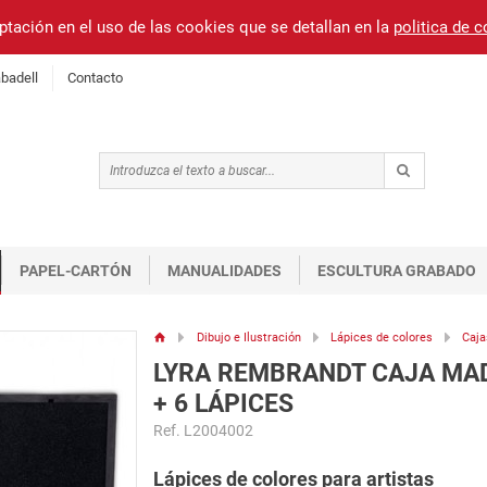
ptación en el uso de las cookies que se detallan en la
politica de 
badell
Contacto
PAPEL-CARTÓN
MANUALIDADES
ESCULTURA GRABADO
Dibujo e Ilustración
Lápices de colores
Caja
LYRA REMBRANDT CAJA MA
+ 6 LÁPICES
Ref. L2004002
Lápices de colores para artistas