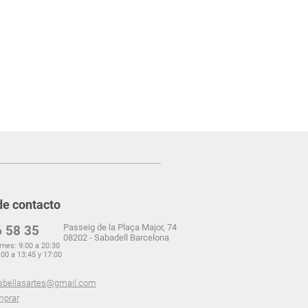
de contacto
Passeig de la Plaça Major, 74
 58 35
08202 - Sabadell Barcelona
rnes: 9:00 a 20:30
00 a 13:45 y 17:00
sbellasartes@gmail.com
prar