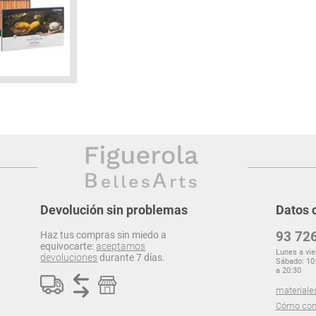
Devolución sin problemas
Datos 
93 726
Haz tus compras sin miedo a
equivocarte:
aceptamos
Lunes a vie
devoluciones
durante 7 días.
Sábado: 10:
a 20:30
materiale
Cómo com