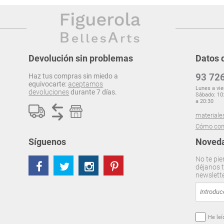
Devolución sin problemas
Datos 
93 726
Haz tus compras sin miedo a
equivocarte:
aceptamos
Lunes a vie
devoluciones
durante 7 días.
Sábado: 10:
a 20:30
materiale
Cómo com
Síguenos
Noveda
No te pie
déjanos t
newslett
He leí