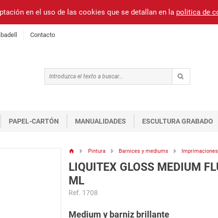
ptación en el uso de las cookies que se detallan en la
politica de 
badell
Contacto
PAPEL-CARTÓN
MANUALIDADES
ESCULTURA GRABADO
Pintura
Barnices y mediums
Imprimacione
LIQUITEX GLOSS MEDIUM FL
ML
Ref. 1708
Medium y barniz brillante