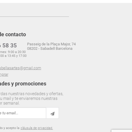
de contacto
Passeig de la Plaça Major, 74
 58 35
08202 - Sabadell Barcelona
rnes: 9:00 a 20:30
00 a 13:45 y 17:00
sbellasartes@gmail.com
prar
des y promociones
rdas nuestras novedades y ofertas,
u mail y te enviaremos nuestras
er semanal.
do y acepto la
cláusula de privacidad.