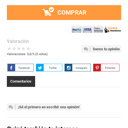
COMPRAR
Valoración
Danos tu opinión
Valoraciones:
0,0
/5 (
0
votos)
Facebook
Twitter
Instagram
Pinterest
Comentarios
¡Sé el primero en escribir una opinión!