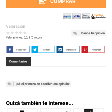
COMPRAR
Valoración
Danos tu opinión
Valoraciones:
0,0
/5 (
0
votos)
Facebook
Twitter
Instagram
Pinterest
Comentarios
¡Sé el primero en escribir una opinión!
Quizá también te interese...