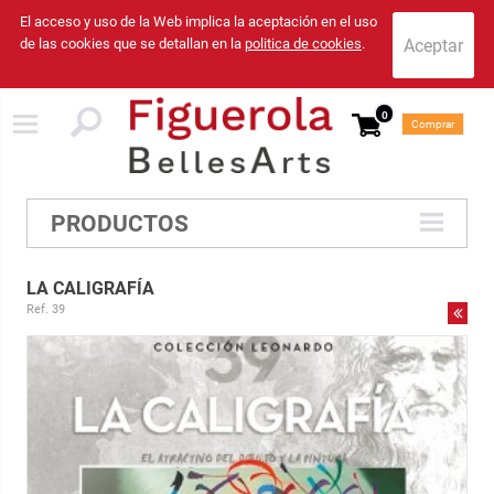
El acceso y uso de la Web implica la aceptación en el uso
de las cookies que se detallan en la
politica de cookies
.
0
Comprar
PRODUCTOS
LA CALIGRAFÍA
Ref. 39