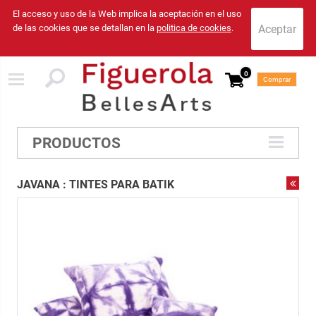
El acceso y uso de la Web implica la aceptación en el uso
de las cookies que se detallan en la
politica de cookies
.
0
Comprar
PRODUCTOS
JAVANA : TINTES PARA BATIK