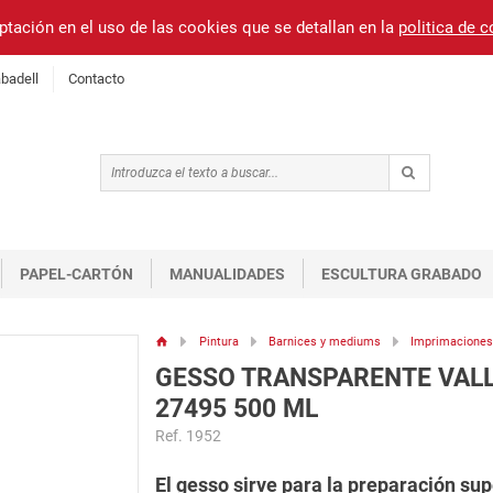
ptación en el uso de las cookies que se detallan en la
politica de 
badell
Contacto
PAPEL-CARTÓN
MANUALIDADES
ESCULTURA GRABADO
Pintura
Barnices y mediums
Imprimacione
GESSO TRANSPARENTE VAL
27495 500 ML
Ref. 1952
El gesso sirve para la preparación supe