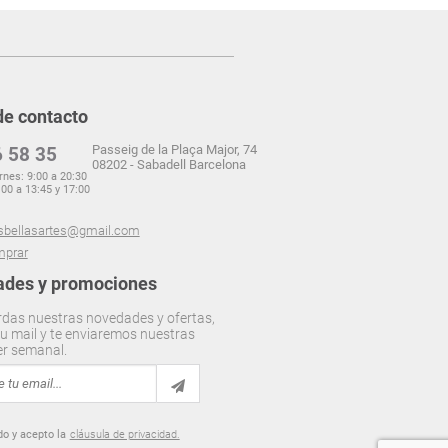
de contacto
Passeig de la Plaça Major, 74
 58 35
08202 - Sabadell Barcelona
rnes: 9:00 a 20:30
00 a 13:45 y 17:00
sbellasartes@gmail.com
prar
des y promociones
rdas nuestras novedades y ofertas,
u mail y te enviaremos nuestras
er semanal.
do y acepto la
cláusula de privacidad.