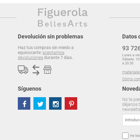
Devolución sin problemas
Datos 
93 726
Haz tus compras sin miedo a
equivocarte:
aceptamos
Lunes a vie
devoluciones
durante 7 días.
Sábado: 10:
a 20:30
materiale
Cómo com
Síguenos
Noveda
No te pie
déjanos t
newslett
He leí