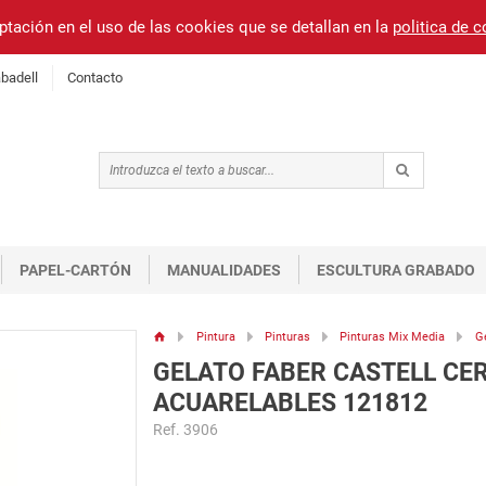
ptación en el uso de las cookies que se detallan en la
politica de 
badell
Contacto
PAPEL-CARTÓN
MANUALIDADES
ESCULTURA GRABADO
Pintura
Pinturas
Pinturas Mix Media
Ge
GELATO FABER CASTELL CE
ACUARELABLES 121812
Ref. 3906