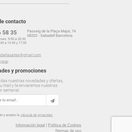
de contacto
Passeig de la Plaça Major, 74
 58 35
08202 - Sabadell Barcelona
rnes: 9:00 a 20:30
00 a 13:45 y 17:00
sbellasartes@gmail.com
prar
des y promociones
rdas nuestras novedades y ofertas,
u mail y te enviaremos nuestras
er semanal.
do y acepto la
cláusula de privacidad.
Información legal
|
Política de Cookies
Normas de uso