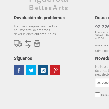
Devolución sin problemas
Datos 
93 726
Haz tus compras sin miedo a
equivocarte:
aceptamos
Lunes a vie
devoluciones
durante 7 días.
Sábado: 10:
a 20:30
materiale
Cómo com
Síguenos
Noveda
No te pie
déjanos t
newslett
He leí