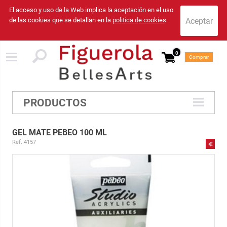
El acceso y uso de la Web implica la aceptación en el uso
de las cookies que se detallan en la
politica de cookies
.
0
Comprar
PRODUCTOS
GEL MATE PEBEO 100 ML
Ref. 4157