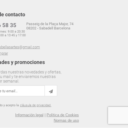
de contacto
Passeig de la Plaça Major, 74
 58 35
08202 - Sabadell Barcelona
rnes: 9:00 a 20:30
00 a 13:45 y 17:00
sbellasartes@gmail.com
prar
des y promociones
rdas nuestras novedades y ofertas,
u mail y te enviaremos nuestras
er semanal.
do y acepto la
cláusula de privacidad.
Información legal
|
Política de Cookies
Normas de uso