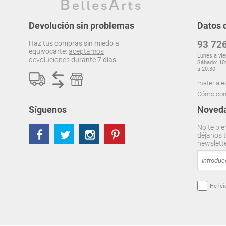
Devolución sin problemas
Datos 
93 726
Haz tus compras sin miedo a
equivocarte:
aceptamos
Lunes a vie
devoluciones
durante 7 días.
Sábado: 10:
a 20:30
materiale
Cómo com
Síguenos
Noveda
No te pie
déjanos t
newslett
He leí