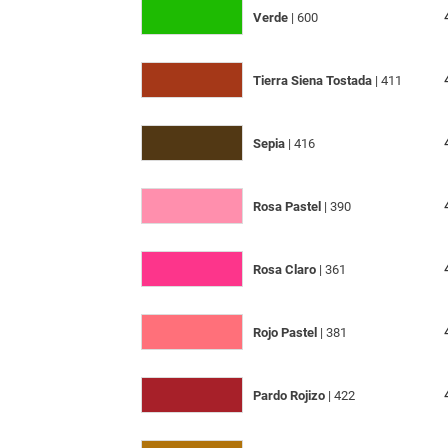
Verde
| 600
Tierra Siena Tostada
| 411
Sepia
| 416
Rosa Pastel
| 390
Rosa Claro
| 361
Rojo Pastel
| 381
Pardo Rojizo
| 422