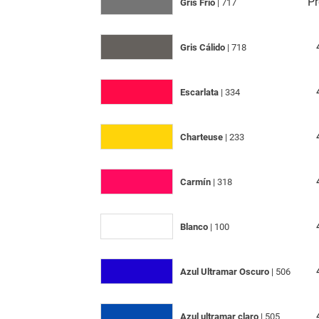
Pr
Gris Frio
| 717
Gris Cálido
| 718
Escarlata
| 334
Charteuse
| 233
Carmín
| 318
Blanco
| 100
Azul Ultramar Oscuro
| 506
Azul ultramar claro
| 505