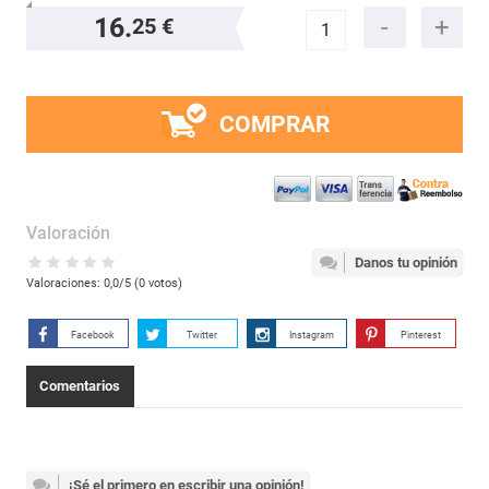
16.
25 €
COMPRAR
Valoración
Danos tu opinión
Valoraciones:
0,0
/5 (
0
votos)
Facebook
Twitter
Instagram
Pinterest
Comentarios
¡Sé el primero en escribir una opinión!