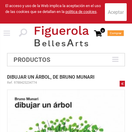
El acceso y uso de la Web implica la aceptación en el uso
de las cookies que se detallan en la
politica de cookies
.
0
Comprar
PRODUCTOS
DIBUJAR UN ÁRBOL, DE BRUNO MUNARI
Ref. 9788425234774