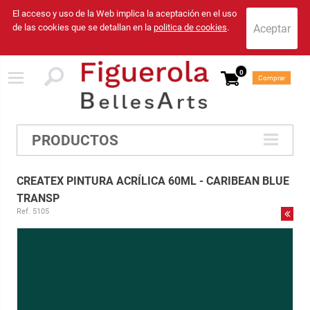
El acceso y uso de la Web implica la aceptación en el uso
de las cookies que se detallan en la
politica de cookies
.
0
Comprar
PRODUCTOS
CREATEX PINTURA ACRÍLICA 60ML - CARIBEAN BLUE
TRANSP
Ref. 5105