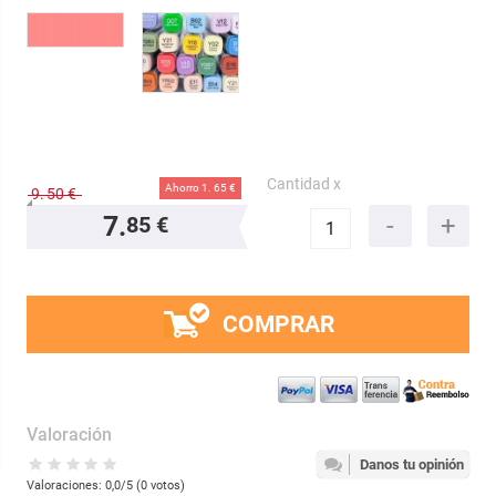
Cantidad x
Ahorro 1.
65 €
9.
50 €
7.
85 €
COMPRAR
Valoración
Danos tu opinión
Valoraciones:
0,0
/5 (
0
votos)