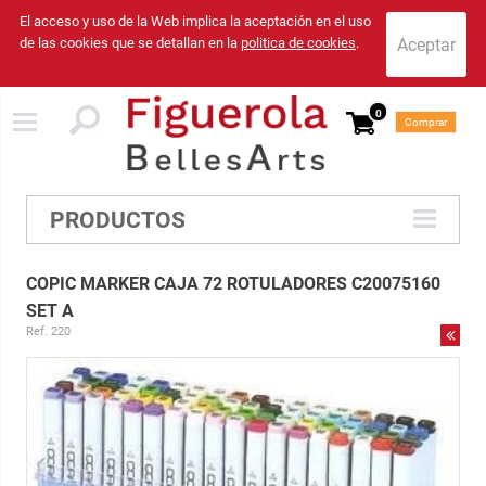
El acceso y uso de la Web implica la aceptación en el uso
de las cookies que se detallan en la
politica de cookies
.
0
Comprar
PRODUCTOS
COPIC MARKER CAJA 72 ROTULADORES C20075160
SET A
Ref. 220