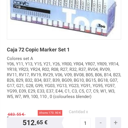
Caja 72 Copic Marker Set 1
Colores set A
Y06, Y11, Y13, Y15, Y21, Y26, YR00, YR04, YR07, YR09, YR14,
YR18, YR23, YR24, R02, R08, R27, R32, R37, RV04, RV09,
RV11, RV17, RV19, RV29, V06, V09, BV08, B05, B06, B14, B23,
B26, B29, B32, B34, B37, B39, BG09, BG10, BG15, BG18, G07,
G17, G21, G28, G99, YG03, YG13, YG23, YG91, YG95, YG97,
YG99, E09, E29, E33, E37, E44, C1, C3, C5, C7, C9, W1, W3,
W5, W7, W9, 100, 110 , 0 (colourless blender)
Cantidad x
Ahorro 170.
90 €
683.
55 €
512.
65 €