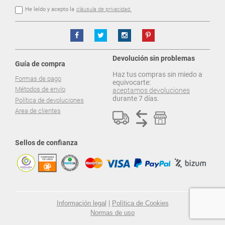
He leído y acepto la
cláusula de privacidad.
Devolución sin problemas
Guía de compra
Haz tus compras sin miedo a
Formas de pago
equivocarte:
Métodos de envío
aceptamos devoluciones
durante 7 días.
Política de devoluciones
Area de clientes
Sellos de confianza
Información legal
|
Política de Cookies
Normas de uso