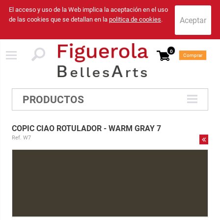
El acceso y uso de la Web implica la aceptación en el uso
de las cookies que se detallan en la
politica de cookies
.
0
Comprar
PRODUCTOS
COPIC CIAO ROTULADOR - WARM GRAY 7
Ref. W7