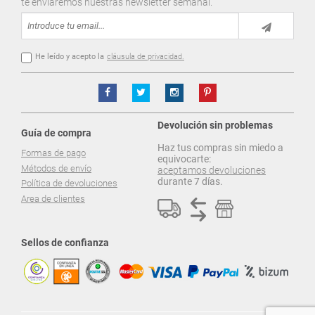
te enviaremos nuestras newsletter semanal.
He leído y acepto la
cláusula de privacidad.
Devolución sin problemas
Guía de compra
Haz tus compras sin miedo a
Formas de pago
equivocarte:
Métodos de envío
aceptamos devoluciones
durante 7 días.
Política de devoluciones
Area de clientes
Sellos de confianza