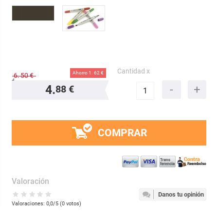
Cantidad x
Ahorro 1.
62 €
6.
50 €
4.
88 €
COMPRAR
Valoración
Danos tu opinión
Valoraciones:
0,0
/5 (
0
votos)