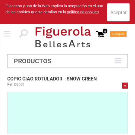
El acceso y uso de la Web implica la aceptación en el uso
de las cookies que se detallan en la
politica de cookies
.
0
Comprar
PRODUCTOS
COPIC CIAO ROTULADOR - SNOW GREEN
Ref. BG000