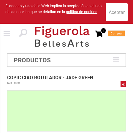
El acceso y uso de la Web implica la aceptación en el uso
de las cookies que se detallan en la
politica de cookies
.
0
Comprar
PRODUCTOS
COPIC CIAO ROTULADOR - JADE GREEN
Ref. G00