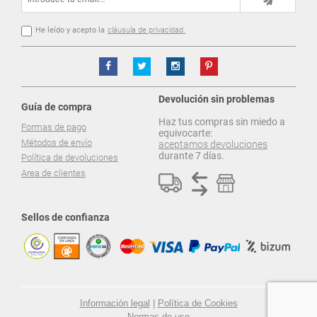
He leído y acepto la
cláusula de privacidad.
Devolución sin problemas
Guía de compra
Haz tus compras sin miedo a
Formas de pago
equivocarte:
Métodos de envío
aceptamos devoluciones
durante 7 días.
Política de devoluciones
Area de clientes
Sellos de confianza
Información legal
|
Política de Cookies
Normas de uso