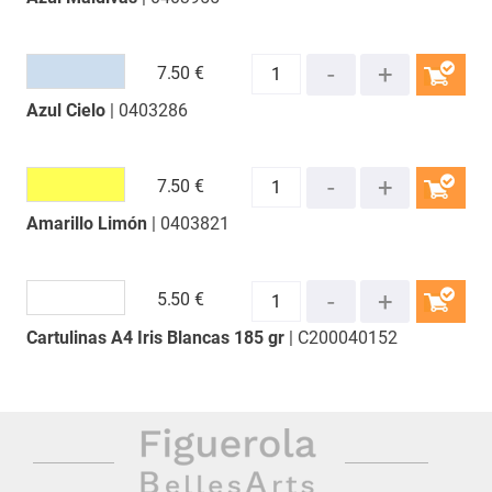
7.
50 €
Azul Cielo
| 0403286
COMPRAR
7.
50 €
Amarillo Limón
| 0403821
COMPRAR
5.
50 €
Cartulinas A4 Iris Blancas 185 gr
| C200040152
COMPRAR