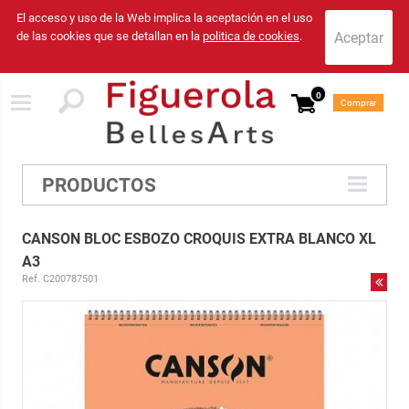
El acceso y uso de la Web implica la aceptación en el uso
de las cookies que se detallan en la
politica de cookies
.
0
Comprar
PRODUCTOS
CANSON BLOC ESBOZO CROQUIS EXTRA BLANCO XL
A3
Ref. C200787501