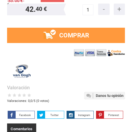
53.
00 €
42.
40 €
COMPRAR
Valoración
Danos tu opinión
Valoraciones:
0,0
/5 (
0
votos)
Facebook
Twitter
Instagram
Pinterest
Comentarios