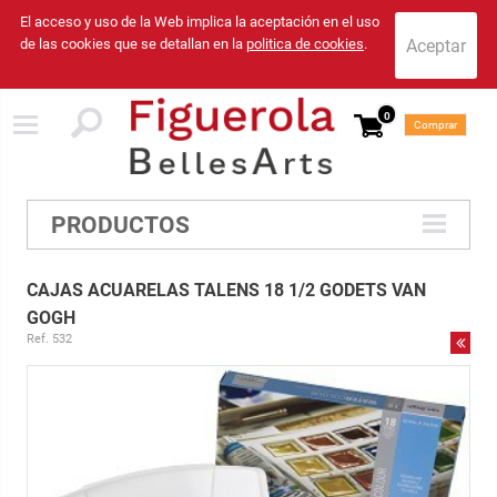
El acceso y uso de la Web implica la aceptación en el uso
de las cookies que se detallan en la
politica de cookies
.
0
Comprar
PRODUCTOS
CAJAS ACUARELAS TALENS 18 1/2 GODETS VAN
GOGH
Ref. 532