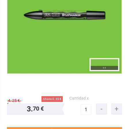
Cantidad x
Ahorro 0.
55 €
4.
25 €
3.
70 €