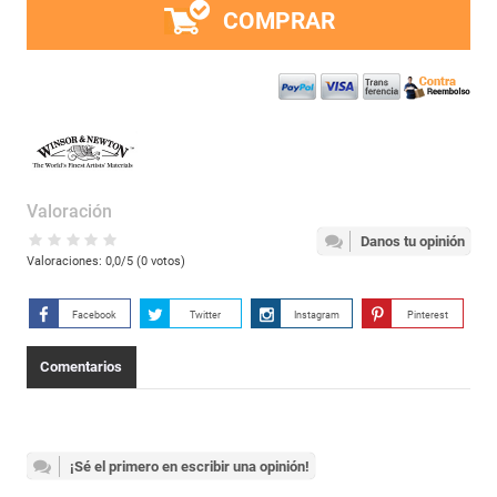
COMPRAR
Valoración
Danos tu opinión
Valoraciones:
0,0
/5 (
0
votos)
Facebook
Twitter
Instagram
Pinterest
Comentarios
¡Sé el primero en escribir una opinión!