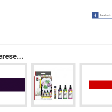
Facebook
erese...