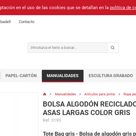
ptación en el uso de las cookies que se detallan en la
politica de 
badell
Contacto
PAPEL-CARTÓN
MANUALIDADES
ESCULTURA GRABADO
Manualidades
Artículos para pintar
Ropa pa
BOLSA ALGODÓN RECICLAD
ASAS LARGAS COLOR GRIS
Ref. 3193
Tote Bag gris - Bolsa de algodón gris p