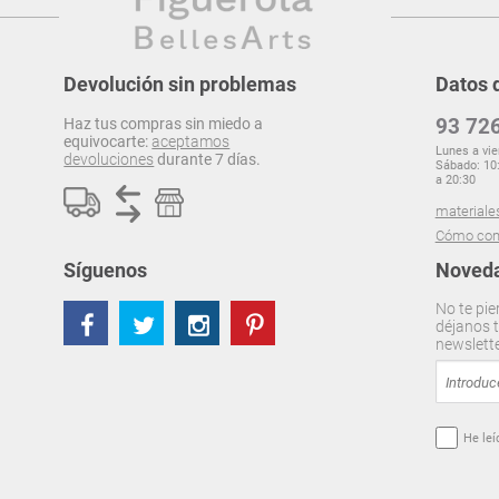
Devolución sin problemas
Datos 
93 726
Haz tus compras sin miedo a
equivocarte:
aceptamos
Lunes a vie
devoluciones
durante 7 días.
Sábado: 10:
a 20:30
materiale
Cómo com
Síguenos
Noveda
No te pie
déjanos t
newslett
He leí