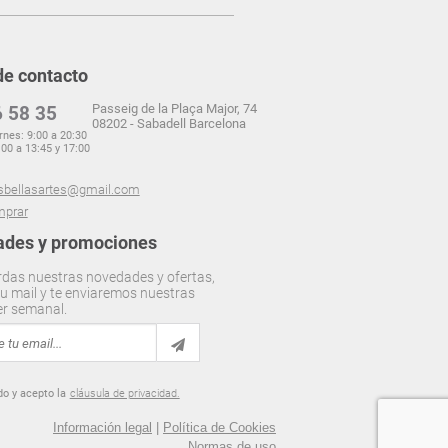
de contacto
Passeig de la Plaça Major, 74
 58 35
08202 - Sabadell Barcelona
rnes: 9:00 a 20:30
00 a 13:45 y 17:00
sbellasartes@gmail.com
prar
des y promociones
rdas nuestras novedades y ofertas,
u mail y te enviaremos nuestras
er semanal.
do y acepto la
cláusula de privacidad.
Información legal
|
Política de Cookies
Normas de uso