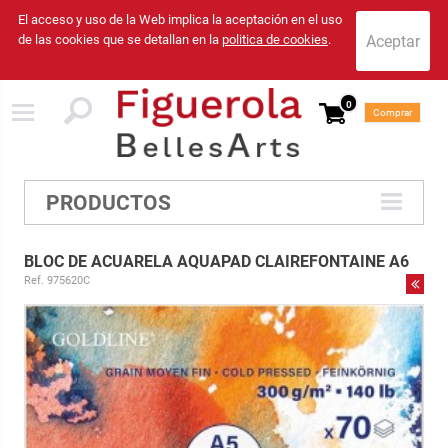
El acceso y uso de la Web implica la aceptación en el uso
de las cookies que se detallan en la
politica de cookies
.
0
Comprar
PRODUCTOS
BLOC DE ACUARELA AQUAPAD CLAIREFONTAINE A6
Ref. 975620C