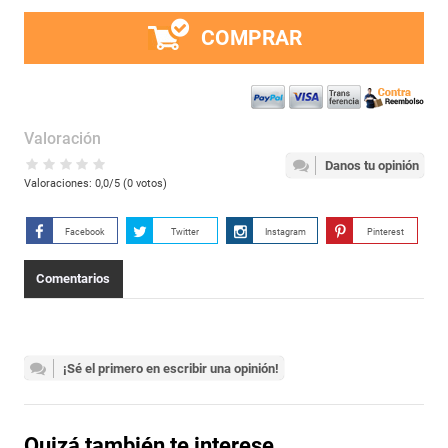
COMPRAR
Valoración
Danos tu opinión
Valoraciones:
0,0
/5 (
0
votos)
Facebook
Twitter
Instagram
Pinterest
Comentarios
¡Sé el primero en escribir una opinión!
Quizá también te interese...