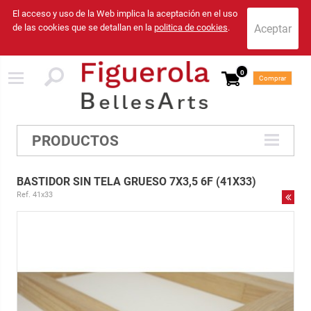
El acceso y uso de la Web implica la aceptación en el uso
de las cookies que se detallan en la
politica de cookies
.
0
Comprar
PRODUCTOS
BASTIDOR SIN TELA GRUESO 7X3,5 6F (41X33)
Ref. 41x33