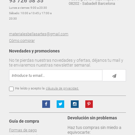
93 726 58 35
08202 - Sabadell Barcelona
Lunes a viernes: 9:00 a 20:30
Sábado: 10:00 a 13:45 y 17:00 a
20:30
materialesbellasartes@gmail.com
Cómo comprar
Novedades y promociones
No te pierdas nuestras novedades y ofertas, déjanos tu mail y
te enviaremos nuestras newsletter semanal.
He leído y acepto la
cláusula de privacidad.
Devolución sin problemas
Guía de compra
Haz tus compras sin miedo a
Formas de pago
equivocarte: