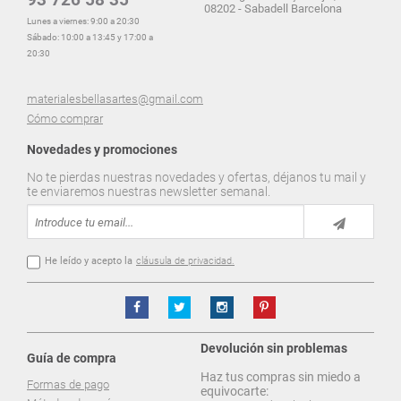
08202 - Sabadell Barcelona
Lunes a viernes: 9:00 a 20:30
Sábado: 10:00 a 13:45 y 17:00 a
20:30
materialesbellasartes@gmail.com
Cómo comprar
Novedades y promociones
No te pierdas nuestras novedades y ofertas, déjanos tu mail y
te enviaremos nuestras newsletter semanal.
He leído y acepto la
cláusula de privacidad.
Devolución sin problemas
Guía de compra
Haz tus compras sin miedo a
Formas de pago
equivocarte: