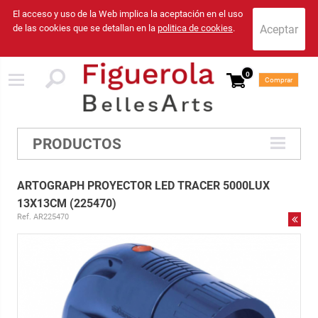
El acceso y uso de la Web implica la aceptación en el uso
de las cookies que se detallan en la
politica de cookies
.
0
Comprar
PRODUCTOS
ARTOGRAPH PROYECTOR LED TRACER 5000LUX
13X13CM (225470)
Ref. AR225470