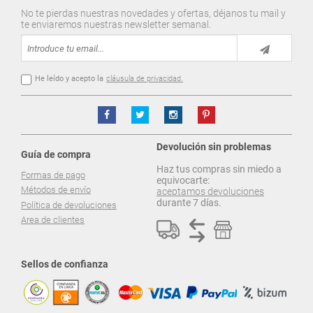
No te pierdas nuestras novedades y ofertas, déjanos tu mail y
te enviaremos nuestras newsletter semanal.
He leído y acepto la
cláusula de privacidad.
Devolución sin problemas
Guía de compra
Haz tus compras sin miedo a
Formas de pago
equivocarte:
Métodos de envío
aceptamos devoluciones
durante 7 días.
Política de devoluciones
Area de clientes
Sellos de confianza