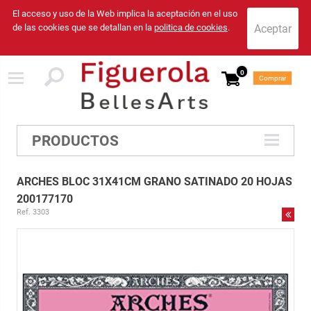
El acceso y uso de la Web implica la aceptación en el uso
de las cookies que se detallan en la
politica de cookies
.
0
Comprar
PRODUCTOS
ARCHES BLOC 31X41CM GRANO SATINADO 20 HOJAS
200177170
Ref. 3303