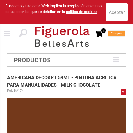
El acceso y uso de la Web implica la aceptación en el uso
de las cookies que se detallan en la
politica de cookies
.
0
Comprar
PRODUCTOS
AMERICANA DECOART 59ML - PINTURA ACRÍLICA
PARA MANUALIDADES - MILK CHOCOLATE
Ref. DA174