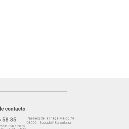
de contacto
Passeig de la Plaça Major, 74
 58 35
08202 - Sabadell Barcelona
rnes: 9:00 a 20:30