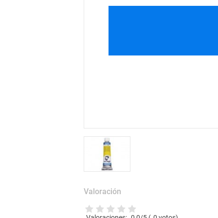
Valoración
Valoraciones:
0,0
/5 (
0
votos)