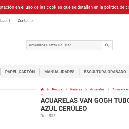
ptación en el uso de las cookies que se detallan en la
politica de 
badell
Contacto
PAPEL-CARTÓN
MANUALIDADES
ESCULTURA GRABADO
Pintura
Pinturas
Acuarelas
Acuarela e
ml
ACUARELAS VAN GOGH TUBO
AZUL CERÚLEO
Ref. 535