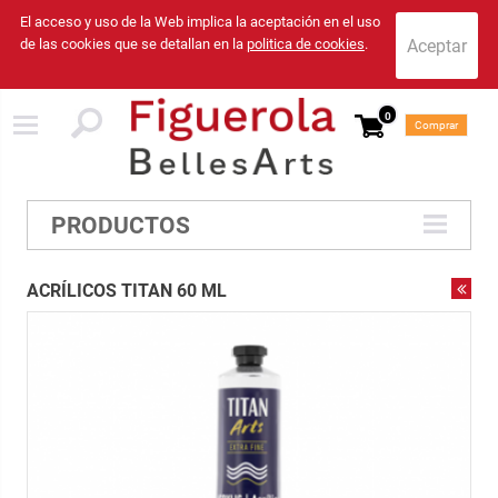
El acceso y uso de la Web implica la aceptación en el uso
de las cookies que se detallan en la
politica de cookies
.
0
Comprar
PRODUCTOS
ACRÍLICOS TITAN 60 ML