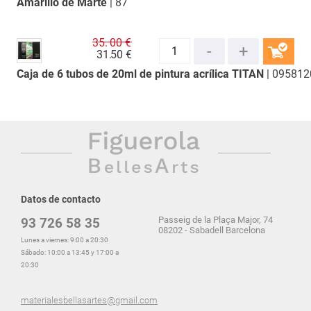
Amarillo de Marte
| 87
COMPRAR
35.
00 €
31.
50 €
Caja de 6 tubos de 20ml de pintura acrílica TITAN
| 09581
COMPRAR
Datos de contacto
Passeig de la Plaça Major, 74
93 726 58 35
08202 - Sabadell Barcelona
Lunes a viernes: 9:00 a 20:30
Sábado: 10:00 a 13:45 y 17:00 a
20:30
materialesbellasartes@gmail.com