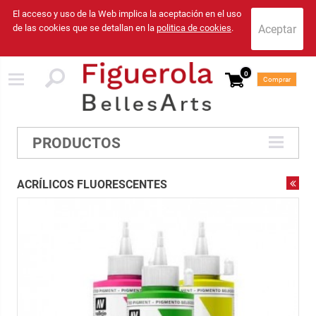
El acceso y uso de la Web implica la aceptación en el uso
de las cookies que se detallan en la
politica de cookies
.
0
Comprar
PRODUCTOS
ACRÍLICOS FLUORESCENTES