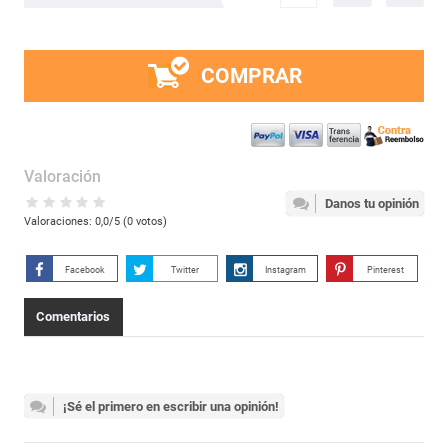
COMPRAR
Valoración
Danos tu opinión
Valoraciones:
0,0
/5 (
0
votos)
Facebook
Twitter
Instagram
Pinterest
Comentarios
¡Sé el primero en escribir una opinión!