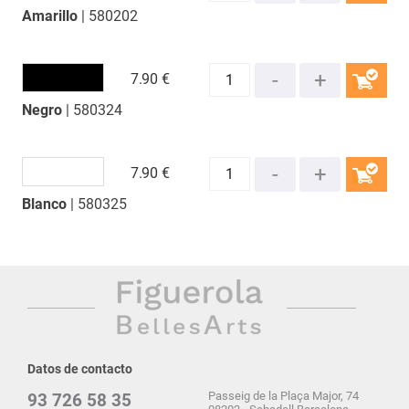
Amarillo
| 580202
COMPRAR
7.
90 €
Negro
| 580324
COMPRAR
7.
90 €
Blanco
| 580325
COMPRAR
Datos de contacto
Passeig de la Plaça Major, 74
93 726 58 35