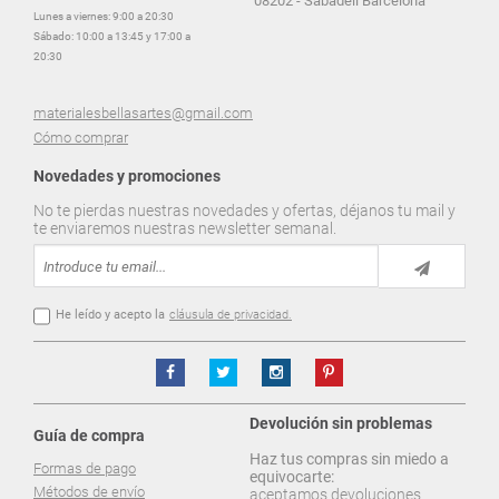
08202 - Sabadell Barcelona
Lunes a viernes: 9:00 a 20:30
Sábado: 10:00 a 13:45 y 17:00 a
20:30
materialesbellasartes@gmail.com
Cómo comprar
Novedades y promociones
No te pierdas nuestras novedades y ofertas, déjanos tu mail y
te enviaremos nuestras newsletter semanal.
He leído y acepto la
cláusula de privacidad.
Devolución sin problemas
Guía de compra
Haz tus compras sin miedo a
Formas de pago
equivocarte:
Métodos de envío
aceptamos devoluciones