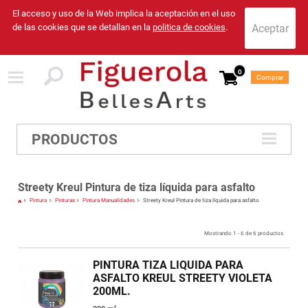
El acceso y uso de la Web implica la aceptación en el uso
de las cookies que se detallan en la
politica de cookies
.
0
Comprar
PRODUCTOS
Streety Kreul Pintura de tiza líquida para asfalto
Pintura
Pinturas
Pintura Manualidades
Streety Kreul Pintura de tiza líquida para asfalto
Mostrando 1 - 6 de 6 productos
PINTURA TIZA LIQUIDA PARA
ASFALTO KREUL STREETY VIOLETA
200ML.