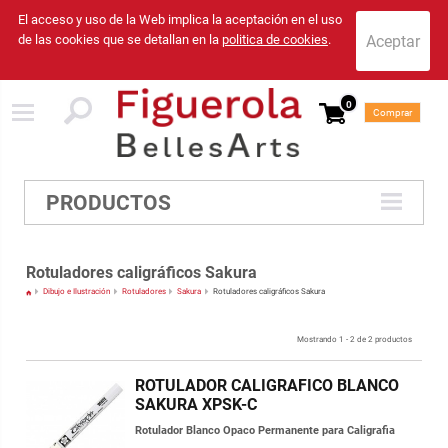
El acceso y uso de la Web implica la aceptación en el uso
de las cookies que se detallan en la
politica de cookies
.
0
Comprar
PRODUCTOS
Rotuladores caligráficos Sakura
Dibujo e Ilustración
Rotuladores
Sakura
Rotuladores caligráficos Sakura
Mostrando 1 - 2 de 2 productos
ROTULADOR CALIGRAFICO BLANCO
SAKURA XPSK-C
Rotulador Blanco Opaco Permanente para Caligrafia