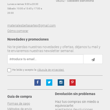
08202 - Sabadell Barcelona
Lunes a viernes: 9:00 a 20:30
Sábado: 10:00 a 13:45 y 17:00 a
20:30
materialesbellasartes@gmail.com
Cómo comprar
Novedades y promociones
No te pierdas nuestras novedades y ofertas, déjanos tu mail y
te enviaremos nuestras newsletter semanal.
He leído y acepto la
cláusula de privacidad.
Devolución sin problemas
Guía de compra
Haz tus compras sin miedo a
Formas de pago
equivocarte:
Métodos de envío
aceptamos devoluciones